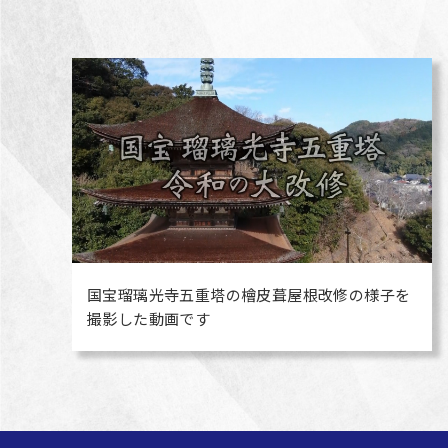
国宝瑠璃光寺五重塔の檜皮葺屋根改修の様子を
撮影した動画です